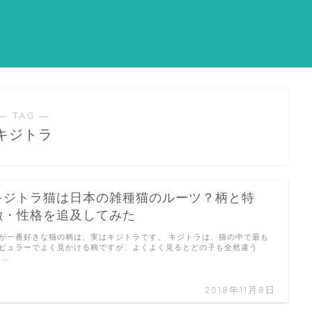
― TAG ―
キジトラ
キジトラ猫は日本の雑種猫のルーツ？柄と特
徴・性格を追及してみた
が一番好きな猫の柄は、実はキジトラです。 キジトラは、猫の中で最も
ピュラーでよく見かける柄ですが、よくよく見るとどの子も全然違う
 …
2018年11月8日