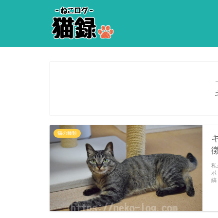
猫の種類
私
ポ
縞