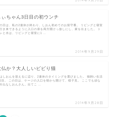
2014年9月30日
しぃちゃん3日目の初ウンチ
の日は、私の2連休が終わり、しおん初めてのお留守番。 リビングと寝室
行き来できるように入口の扉を両方開けっ放しにし、家を出ました。 ト
レと水は、リビングと寝室に1 …
2014年9月29日
大仏か？大人しいビビり猫
はしおんを迎えるに辺り、2連休のタイミングを選びました。 猫飼い生活
日目。 この日は、ケージの入口を朝から開けて、様子見。 ここでも頑な
大仏なしおんさん。出てこ …
2014年9月28日