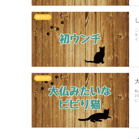
猫ブログ
こ
を
イ
猫ブログ
私
2
に