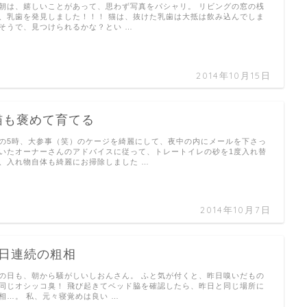
朝は、嬉しいことがあって、思わず写真をパシャリ。 リビングの窓の桟
、乳歯を発見しました！！！ 猫は、抜けた乳歯は大抵は飲み込んでしま
そうで、見つけられるかな？とい …
2014年10月15日
猫も褒めて育てる
の5時、大参事（笑）のケージを綺麗にして、夜中の内にメールを下さっ
いたオーナーさんのアドバイスに従って、トレートイレの砂を1度入れ替
、入れ物自体も綺麗にお掃除しました …
2014年10月7日
2日連続の粗相
の日も、朝から騒がしいしおんさん。 ふと気が付くと、昨日嗅いだもの
同じオシッコ臭！ 飛び起きてベッド脇を確認したら、昨日と同じ場所に
相…。 私、元々寝覚めは良い …