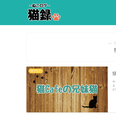
― 
猫ブログ
今
ま
が