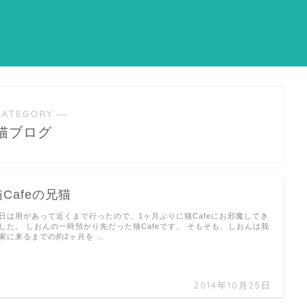
CATEGORY ―
猫ブログ
猫Cafeの兄猫
日は用があって近くまで行ったので、1ヶ月ぶりに猫Cafeにお邪魔してき
した。 しおんの一時預かり先だった猫Cafeです。 そもそも、しおんは我
家に来るまでの約2ヶ月を …
2014年10月25日