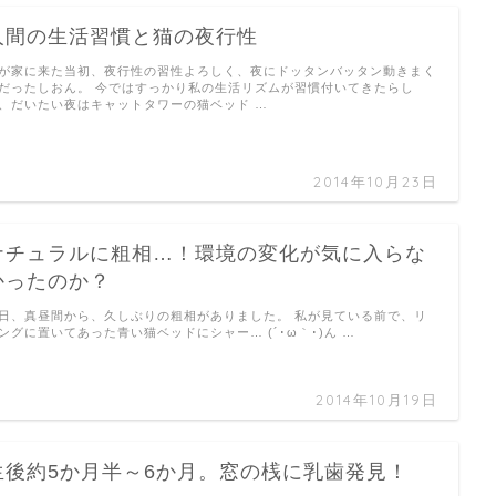
人間の生活習慣と猫の夜行性
が家に来た当初、夜行性の習性よろしく、夜にドッタンバッタン動きまく
だったしおん。 今ではすっかり私の生活リズムが習慣付いてきたらし
、だいたい夜はキャットタワーの猫ベッド …
2014年10月23日
ナチュラルに粗相…！環境の変化が気に入らな
かったのか？
日、真昼間から、久しぶりの粗相がありました。 私が見ている前で、リ
ングに置いてあった青い猫ベッドにシャー… (´･ω｀･)ん …
2014年10月19日
生後約5か月半～6か月。窓の桟に乳歯発見！