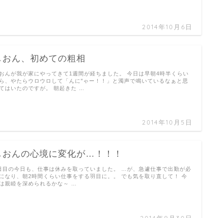
2014年10月6日
しおん、初めての粗相
おんが我が家にやってきて1週間が経ちました。 今日は早朝4時半くらい
ら、やたらウロウロして「んに"ゃー！！」と濁声で鳴いているなぁと思
てはいたのですが。 朝起きた …
2014年10月5日
しおんの心境に変化が…！！！
日目の今日も、仕事は休みを取っていました。 …が、急遽仕事で出勤が必
になり、朝2時間くらい仕事をする羽目に。。 でも気を取り直して！ 今
は親睦を深められるかな～ …