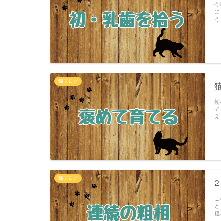
今
に
う
猫ブログ
朝
て
え
猫ブログ
こ
と
粗