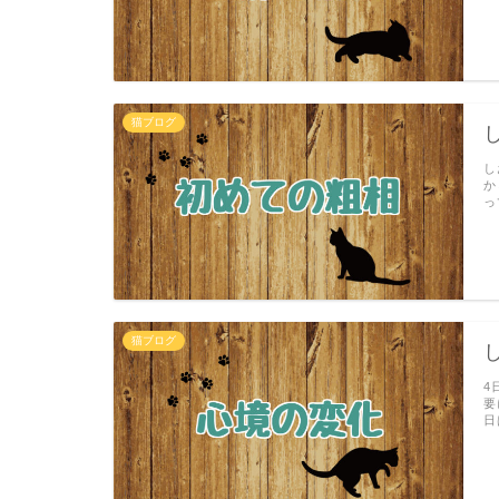
猫ブログ
し
か
っ
猫ブログ
4
要
日