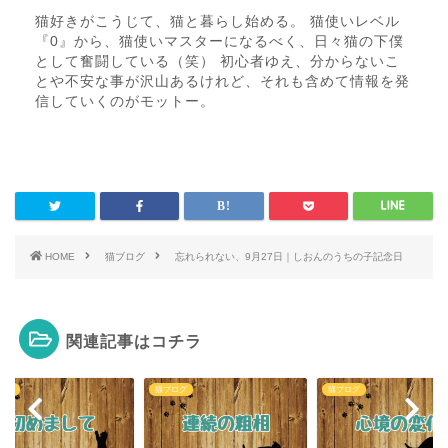
猫好きがこうじて、猫と暮らし始める。 猫使いレベル
『0』から、猫使いマスターになるべく、日々猫の下僕
として奮闘している（笑） 初心者ゆえ、分からないこ
とや不安な事が沢山あるけれど、それも含めて情報を発
信していくのがモットー。
HOME
猫ブログ
忘れられない、9月27日｜しおんのうちの子記念日
関連記事はコチラ
ログ
猫ブログ
猫ブログ